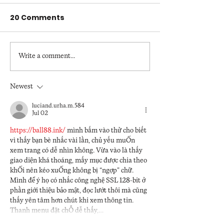
20 Comments
Ulster Museu
Belfast Cathedral
Write a comment...
Newest
luciand.urha.m.584
Jul 02
https://ball88.ink/
 mình bấm vào thử cho biết 
vì thấy bạn bè nhắc vài lần, chủ yếu muốn 
xem trang có dễ nhìn không. Vừa vào là thấy 
giao diện khá thoáng, mấy mục được chia theo 
khối nên kéo xuống không bị “ngợp” chữ. 
Mình để ý họ có nhắc công nghệ SSL 128-bit ở 
phần giới thiệu bảo mật, đọc lướt thôi mà cũng 
thấy yên tâm hơn chút khi xem thông tin. 
Thanh menu đặt chỗ dễ thấy,…