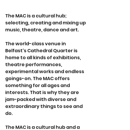
The MAC is a cultural hub; 
selecting, creating and mixing up 
music, theatre, dance and art.
The world-class venue in 
Belfast's Cathedral Quarter is 
home to all kinds of exhibitions, 
theatre performances, 
experimental works and endless 
goings-on. The MAC offers 
something for all ages and 
interests. That is why they are 
jam-packed with diverse and 
extraordinary things to see and 
do.
The MAC is a cultural hub and a 