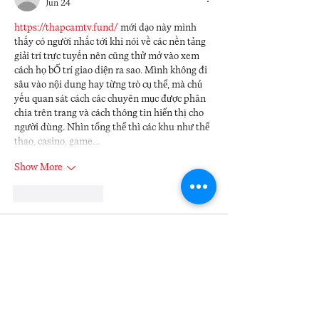
Jun 24
https://thapcamtv.fund/
 mới dạo này mình 
thấy có người nhắc tới khi nói về các nền tảng 
giải trí trực tuyến nên cũng thử mở vào xem 
cách họ bố trí giao diện ra sao. Mình không đi 
sâu vào nội dung hay từng trò cụ thể, mà chủ 
yếu quan sát cách các chuyên mục được phân 
chia trên trang và cách thông tin hiển thị cho 
người dùng. Nhìn tổng thể thì các khu như thể 
thao, casino, game…
Show More
Like
Reply
laurasanms311989
Jun 23
https://lc88guts.com/
 bữa mình thấy bạn bè 
nhắc qua nên tiện tay bấm vào coi thử thôi. 
Mình không rành mấy vụ kèo hay game gì 
đâu, chủ yếu xem giao diện có dễ dùng không. 