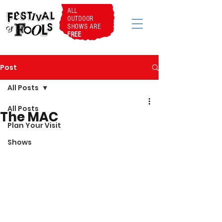
ALL
OUTDOOR
SHOWS ARE
FREE
Post
All Posts
All Posts
The MAC
Plan Your Visit
Shows