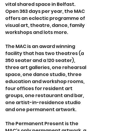
vital shared space in Belfast. 
Open 363 days per year, the MAC 
offers an eclectic programme of 
visual art, theatre, dance, family 
workshops and lots more.
The MAC is an award winning 
facility that has two theatres (a 
350 seater and a 120 seater), 
three art galleries, one rehearsal 
space, one dance studio, three 
education and workshop rooms, 
four offices for resident art 
groups, one restaurant and bar, 
one artist-in-residence studio 
and one permanent artwork.
The Permanent Present is the 
MAC's only permanent artwork, a 